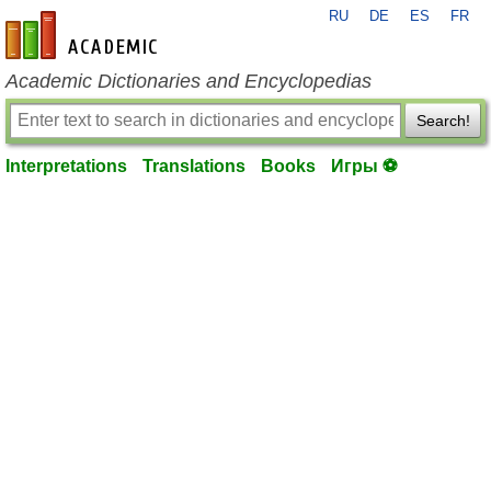
RU
DE
ES
FR
en-academic.com
Academic Dictionaries and Encyclopedias
Search!
Interpretations
Translations
Books
Игры ⚽