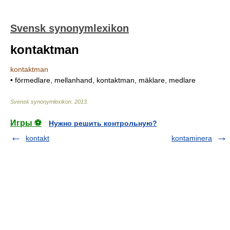
Svensk synonymlexikon
kontaktman
kontaktman
• förmedlare, mellanhand, kontaktman, mäklare, medlare
Svensk synonymlexikon
.
2013
.
Игры ⚽
Нужно решить контрольную?
kontakt
kontaminera